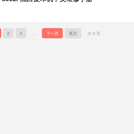
2
3
...
下一页
尾页
共 8 页