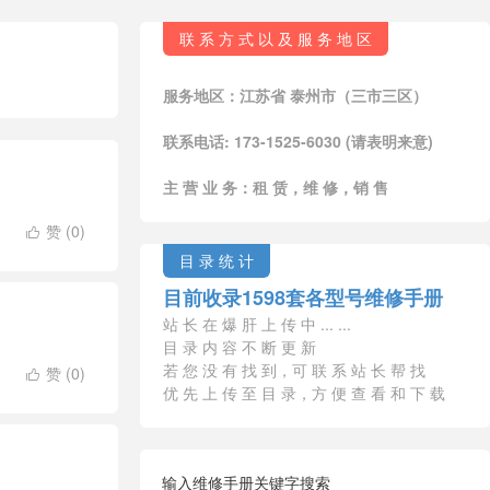
联 系 方 式 以 及 服 务 地 区
服务地区：江苏省 泰州市（三市三区）
联系电话: 173-1525-6030 (请表明来意)
主 营 业 务：租 赁，维 修，销 售
赞 (
0
)

目 录 统 计
目前收录1598套各型号维修手册
站 长 在 爆 肝 上 传 中 ... ...
目 录 内 容 不 断 更 新
若 您 没 有 找 到，可 联 系 站 长 帮 找
赞 (
0
)

优 先 上 传 至 目 录，方 便 查 看 和 下 载
输入维修手册关键字搜索