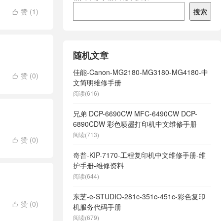
搜索
赞 (
1
)

随机文章
佳能-Canon-MG2180-MG3180-MG4180-中
赞 (
0
)

文简明维修手册
阅读(616)
兄弟 DCP-6690CW MFC-6490CW DCP-
6890CDW 彩色喷墨打印机中文维修手册
阅读(713)
赞 (
0
)

奇普-KIP-7170-工程复印机中文维修手册-维
护手册-维修资料
阅读(644)
东芝-e-STUDIO-281c-351c-451c-彩色复印
赞 (
0
)

机服务代码手册
阅读(679)