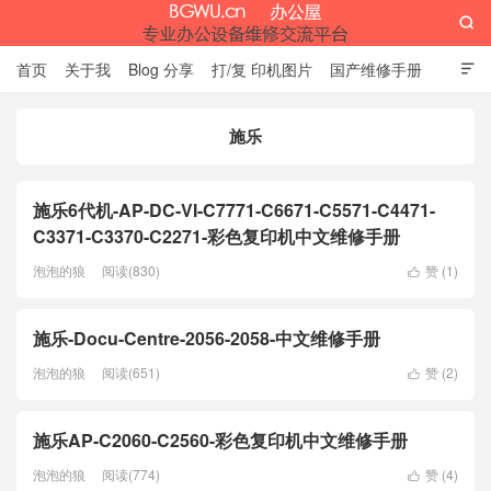

首页
关于我
Blog 分享
打/复 印机图片
国产维修手册

外资维修手册
伊萨网址大全
办公设备网页名片
留言板
施乐
办公屋
施乐6代机-AP-DC-VI-C7771-C6671-C5571-C4471-
C3371-C3370-C2271-彩色复印机中文维修手册
泡泡的狼
阅读(830)
赞 (
1
)

施乐-Docu-Centre-2056-2058-中文维修手册
泡泡的狼
阅读(651)
赞 (
2
)

施乐AP-C2060-C2560-彩色复印机中文维修手册
泡泡的狼
阅读(774)
赞 (
4
)
