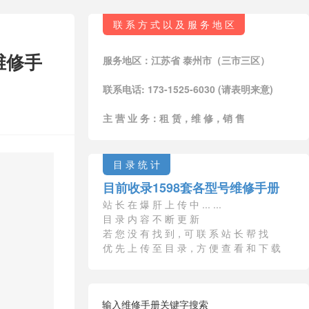
联 系 方 式 以 及 服 务 地 区
文维修手
服务地区：江苏省 泰州市（三市三区）
联系电话: 173-1525-6030 (请表明来意)
主 营 业 务：租 赁，维 修，销 售
目 录 统 计
目前收录1598套各型号维修手册
站 长 在 爆 肝 上 传 中 ... ...
目 录 内 容 不 断 更 新
若 您 没 有 找 到，可 联 系 站 长 帮 找
优 先 上 传 至 目 录，方 便 查 看 和 下 载
输入维修手册关键字搜索