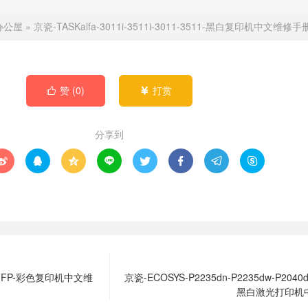
办公屋
»
京瓷-TASKalfa-3011i-3511i-3011-3511-黑白复印机中文维修手
赞 (
0
)
打赏


分享到








25MFP-彩色复印机中文维
京瓷-ECOSYS-P2235dn-P2235dw-P2040d
黑白激光打印机