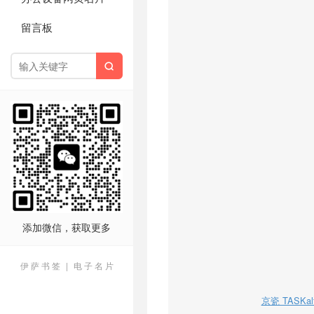
留言板

添加微信，获取更多
伊 萨 书 签
|
电 子 名 片
京瓷 TASKal