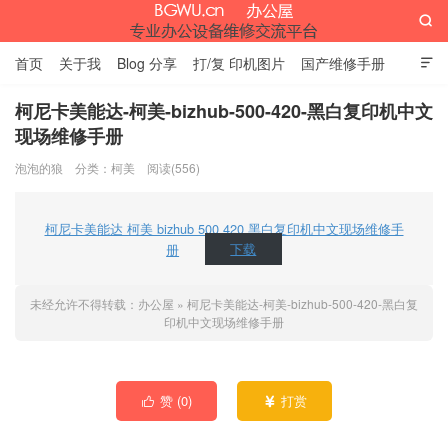

首页
关于我
Blog 分享
打/复 印机图片
国产维修手册

外资维修手册
伊萨网址大全
办公设备网页名片
留言板
柯尼卡美能达-柯美-bizhub-500-420-黑白复印机中文
现场维修手册
办公屋
泡泡的狼
分类：
柯美
阅读(556)
柯尼卡美能达 柯美 bizhub 500 420 黑白复印机中文现场维修手
册
下载
未经允许不得转载：
办公屋
»
柯尼卡美能达-柯美-bizhub-500-420-黑白复
印机中文现场维修手册
赞 (
0
)
打赏

