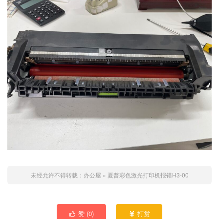
未经允许不得转载：
办公屋
»
夏普彩色激光打印机报错H3-00
赞 (
0
)
打赏

