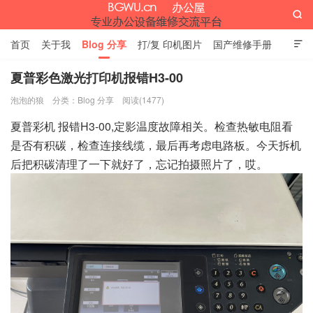

首页
关于我
Blog 分享
打/复 印机图片
国产维修手册

外资维修手册
伊萨网址大全
办公设备网页名片
留言板
夏普彩色激光打印机报错H3-00
泡泡的狼
分类：
Blog 分享
阅读(1477)
办公屋
夏普彩机 报错H3-00,定影温度故障相关。检查热敏电阻看
是否有积碳，检查连接线缆，最后再考虑电路板。今天拆机
后把积碳清理了一下就好了，忘记拍摄照片了，哎。