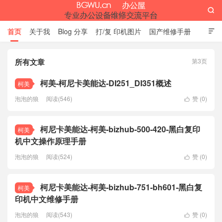

首页
关于我
Blog 分享
打/复 印机图片
国产维修手册

外资维修手册
伊萨网址大全
办公设备网页名片
留言板
所有文章
第3页
办公屋
柯美-柯尼卡美能达-DI251_DI351概述
柯美
泡泡的狼
阅读(546)
赞 (
0
)

柯尼卡美能达-柯美-bizhub-500-420-黑白复印
柯美
机中文操作原理手册
泡泡的狼
阅读(524)
赞 (
0
)

柯尼卡美能达-柯美-bizhub-751-bh601-黑白复
柯美
印机中文维修手册
泡泡的狼
阅读(543)
赞 (
0
)
