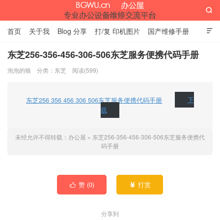

首页
关于我
Blog 分享
打/复 印机图片
国产维修手册

外资维修手册
伊萨网址大全
办公设备网页名片
留言板
东芝256-356-456-306-506东芝服务便携代码手册
泡泡的狼
分类：
东芝
阅读(599)
办公屋
东芝256 356 456 306 506东芝服务便携代码手册
下
载
未经允许不得转载：
办公屋
»
东芝256-356-456-306-506东芝服务便携代
码手册
赞 (
0
)
打赏


分享到