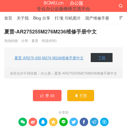

首页
关于我
Blog 分享
打/复 印机图片
国产维修手册

外资维修手册
伊萨网址大全
办公设备网页名片
留言板
夏普-AR275255M276M236维修手册中文
泡泡的狼
分类：
夏普
阅读(656)
办公屋
夏普 AR275,255,M276,M236维修手册中文
下载
未经允许不得转载：
办公屋
»
夏普-AR275255M276M236维修手册中文
赞 (
0
)
打赏


分享到








