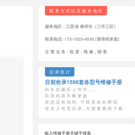
联 系 方 式 以 及 服 务 地 区
服务地区：江苏省 泰州市（三市三区）
联系电话: 173-1525-6030 (请表明来意)
主 营 业 务：租 赁，维 修，销 售
目 录 统 计
目前收录1598套各型号维修手册
站 长 在 爆 肝 上 传 中 ... ...
目 录 内 容 不 断 更 新
若 您 没 有 找 到，可 联 系 站 长 帮 找
优 先 上 传 至 目 录，方 便 查 看 和 下 载
输入维修手册关键字搜索