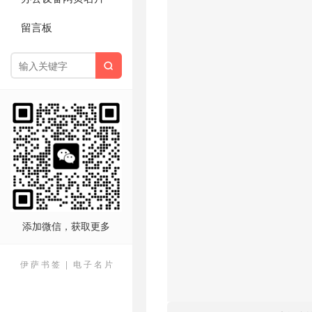
留言板

添加微信，获取更多
伊 萨 书 签
|
电 子 名 片