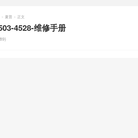
夏普
正文
>
>
-503-4528-维修手册
89)