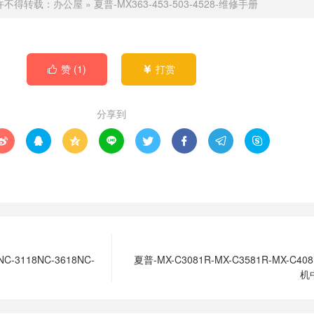
许不得转载：
办公屋
»
夏普-MX363-453-503-4528-维修手册
赞 (
1
)
打赏


分享到








NC-3118NC-3618NC-
夏普-MX-C3081R-MX-C3581R-MX-C4
机