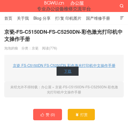

首页
关于我
Blog 分享
打/复 印机图片
国产维修手册

外资维修手册
伊萨网址大全
办公设备网页名片
留言板
京瓷-FS-C5150DN-FS-C5250DN-彩色激光打印机中
文操作手册
办公屋
泡泡的狼
分类：
京瓷
阅读(776)
京瓷 FS-C5150DN FS-C5250DN 彩色激光打印机中文操作手册
下载
未经允许不得转载：
办公屋
»
京瓷-FS-C5150DN-FS-C5250DN-彩色激
光打印机中文操作手册
赞 (
0
)
打赏

