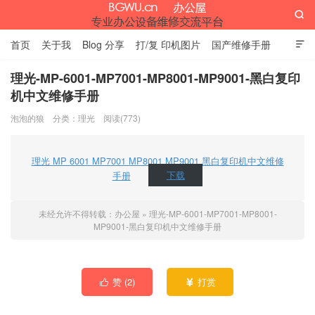

首页
关于我
Blog 分享
打/复 印机图片
国产维修手册

外资维修手册
伊萨网址大全
办公设备网页名片
留言板
理光-MP-6001-MP7001-MP8001-MP9001-黑白复印
机中文维修手册
办公屋
泡泡的狼
分类：
理光
阅读(773)
理光 MP 6001 MP7001 MP8001 MP9001 黑白复印机中文维修
手册
下载
未经允许不得转载：
办公屋
»
理光-MP-6001-MP7001-MP8001-
MP9001-黑白复印机中文维修手册
赞 (
2
)
打赏

