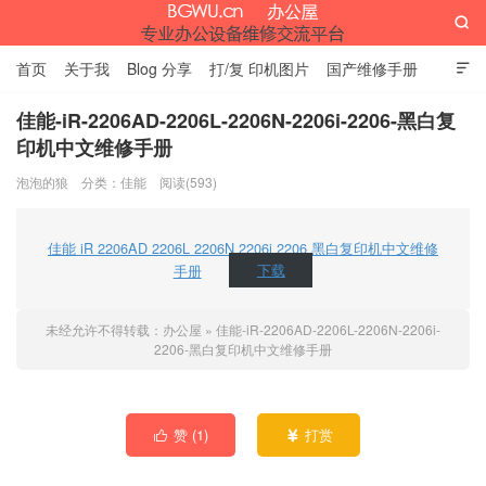

首页
关于我
Blog 分享
打/复 印机图片
国产维修手册

外资维修手册
伊萨网址大全
办公设备网页名片
留言板
佳能-iR-2206AD-2206L-2206N-2206i-2206-黑白复
印机中文维修手册
办公屋
泡泡的狼
分类：
佳能
阅读(593)
佳能 iR 2206AD 2206L 2206N 2206i 2206 黑白复印机中文维修
手册
下载
未经允许不得转载：
办公屋
»
佳能-iR-2206AD-2206L-2206N-2206i-
2206-黑白复印机中文维修手册
赞 (
1
)
打赏

