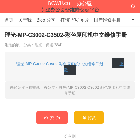

首页
关于我
Blog 分享
打/复 印机图片
国产维修手册

外资维修手册
伊萨网址大全
办公设备网页名片
留言板
理光-MP-C3002-C3502-彩色复印机中文维修手册
泡泡的狼
分类：
理光
阅读(664)
办公屋
理光 MP C3002 C3502 彩色复印机中文维修手册
下
载
未经允许不得转载：
办公屋
»
理光-MP-C3002-C3502-彩色复印机中文维
修手册
赞 (
0
)
打赏


分享到