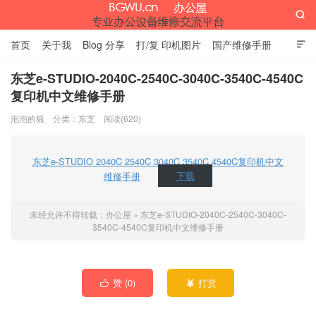

首页
关于我
Blog 分享
打/复 印机图片
国产维修手册

外资维修手册
伊萨网址大全
办公设备网页名片
留言板
东芝e-STUDIO-2040C-2540C-3040C-3540C-4540C
复印机中文维修手册
办公屋
泡泡的狼
分类：
东芝
阅读(620)
东芝e-STUDIO 2040C 2540C 3040C 3540C 4540C复印机中文
维修手册
下载
未经允许不得转载：
办公屋
»
东芝e-STUDIO-2040C-2540C-3040C-
3540C-4540C复印机中文维修手册
赞 (
0
)
打赏

