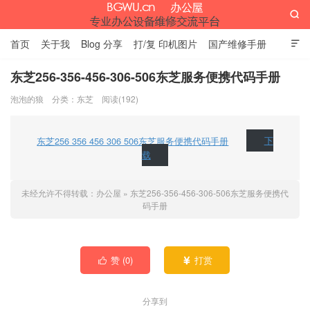

首页
关于我
Blog 分享
打/复 印机图片
国产维修手册

外资维修手册
伊萨网址大全
办公设备网页名片
留言板
东芝256-356-456-306-506东芝服务便携代码手册
泡泡的狼
分类：
东芝
阅读(192)
办公屋
东芝256 356 456 306 506东芝服务便携代码手册
下
载
未经允许不得转载：
办公屋
»
东芝256-356-456-306-506东芝服务便携代
码手册
赞 (
0
)
打赏


分享到