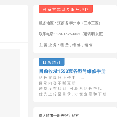
联 系 方 式 以 及 服 务 地 区
服务地区：江苏省 泰州市（三市三区）
联系电话: 173-1525-6030 (请表明来意)
主 营 业 务：租 赁，维 修，销 售
目 录 统 计
目前收录1598套各型号维修手册
站 长 在 爆 肝 上 传 中 ... ...
目 录 内 容 不 断 更 新
若 您 没 有 找 到，可 联 系 站 长 帮 找
优 先 上 传 至 目 录，方 便 查 看 和 下 载
输入维修手册关键字搜索