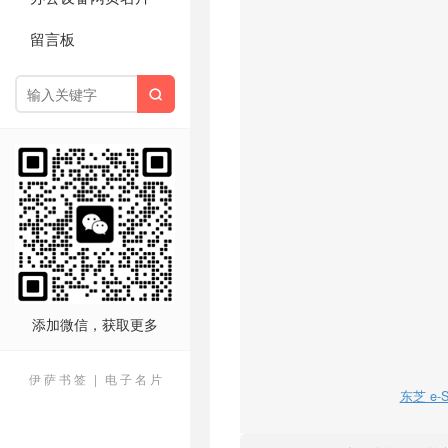
留言板

添加微信，获取更多
伊 萨 书 签
|
电 子 名 片
东芝 e-