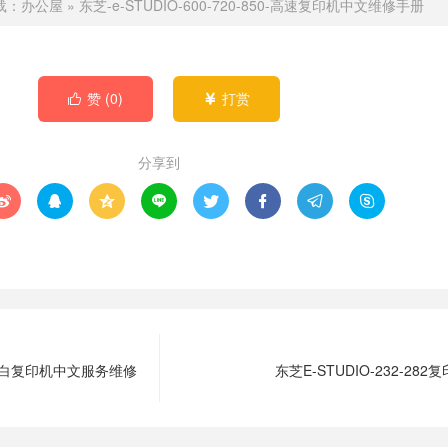
载：
办公屋
»
东芝-e-STUDIO-600-720-850-高速复印机中文维修手册
赞 (
0
)
打赏


分享到








42-黑白复印机中文服务维修
东芝E-STUDIO-232-28