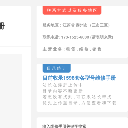
联 系 方 式 以 及 服 务 地 区
册
服务地区：江苏省 泰州市（三市三区）
联系电话: 173-1525-6030 (请表明来意)
主 营 业 务：租 赁，维 修，销 售
目 录 统 计
目前收录1598套各型号维修手册
站 长 在 爆 肝 上 传 中 ... ...
目 录 内 容 不 断 更 新
若 您 没 有 找 到，可 联 系 站 长 帮 找
优 先 上 传 至 目 录，方 便 查 看 和 下 载
输入维修手册关键字搜索