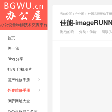
当前位置：
办公屋
外国品牌维修手册
>
佳能-imageRUN
泡泡的狼
分类：
佳能
阅读(6
首页
关于我
Blog 分享
打/复 印机图片
国产维修手册
外资维修手册
伊萨网址大全
办公设备网页名片