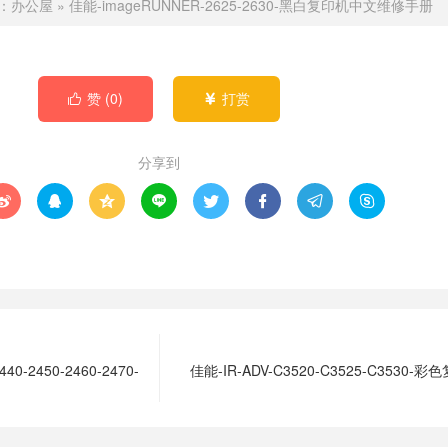
：
办公屋
»
佳能-imageRUNNER-2625-2630-黑白复印机中文维修手册
赞 (
0
)
打赏


分享到








40-2450-2460-2470-
佳能-IR-ADV-C3520-C3525-C3530