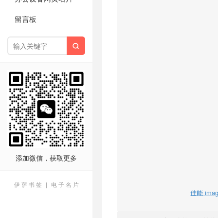
留言板

添加微信，获取更多
伊 萨 书 签
|
电 子 名 片
佳能 ima