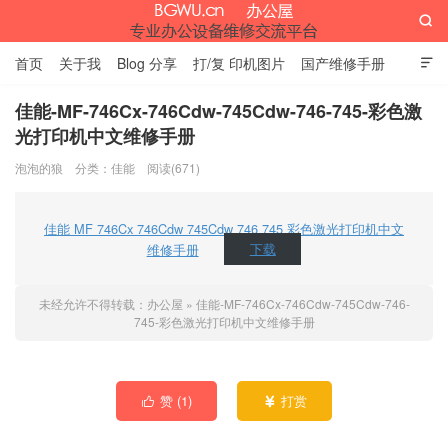

首页
关于我
Blog 分享
打/复 印机图片
国产维修手册

外资维修手册
伊萨网址大全
办公设备网页名片
留言板
佳能-MF-746Cx-746Cdw-745Cdw-746-745-彩色激
光打印机中文维修手册
办公屋
泡泡的狼
分类：
佳能
阅读(671)
佳能 MF 746Cx 746Cdw 745Cdw 746 745 彩色激光打印机中文
维修手册
下载
未经允许不得转载：
办公屋
»
佳能-MF-746Cx-746Cdw-745Cdw-746-
745-彩色激光打印机中文维修手册
赞 (
1
)
打赏

