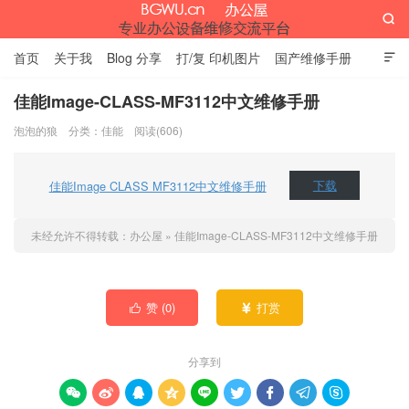

首页
关于我
Blog 分享
打/复 印机图片
国产维修手册

外资维修手册
伊萨网址大全
办公设备网页名片
留言板
佳能Image-CLASS-MF3112中文维修手册
泡泡的狼
分类：
佳能
阅读(606)
办公屋
佳能Image CLASS MF3112中文维修手册
下载
未经允许不得转载：
办公屋
»
佳能Image-CLASS-MF3112中文维修手册
赞 (
0
)
打赏


分享到








