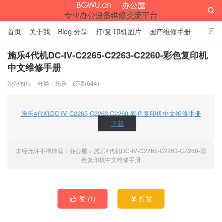

首页
关于我
Blog 分享
打/复 印机图片
国产维修手册

外资维修手册
伊萨网址大全
办公设备网页名片
留言板
施乐4代机DC-IV-C2265-C2263-C2260-彩色复印机
中文维修手册
办公屋
泡泡的狼
分类：
施乐
阅读(644)
施乐4代机DC IV C2265 C2263 C2260 彩色复印机中文维修手册
下载
未经允许不得转载：
办公屋
»
施乐4代机DC-IV-C2265-C2263-C2260-彩
色复印机中文维修手册
赞 (
1
)
打赏

