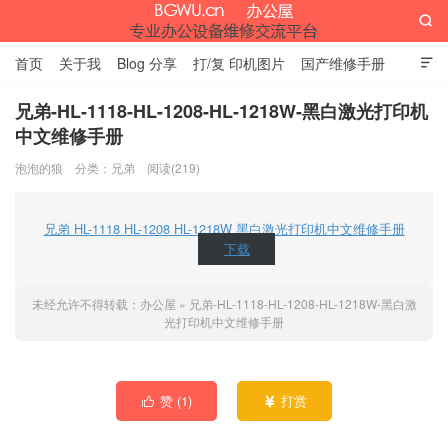

首页
关于我
Blog 分享
打/复 印机图片
国产维修手册

外资维修手册
伊萨网址大全
办公设备网页名片
留言板
兄弟-HL-1118-HL-1208-HL-1218W-黑白激光打印机
中文维修手册
办公屋
泡泡的狼
分类：
兄弟
阅读(219)
兄弟 HL-1118 HL-1208 HL-1218W 黑白激光打印机中文维修手册
下载
未经允许不得转载：
办公屋
»
兄弟-HL-1118-HL-1208-HL-1218W-黑白激
光打印机中文维修手册
赞 (
1
)
打赏

