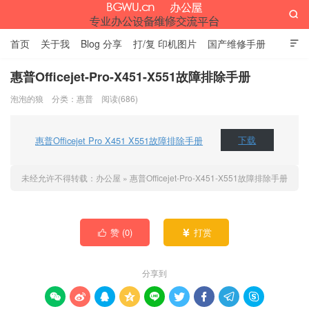

首页
关于我
Blog 分享
打/复 印机图片
国产维修手册

外资维修手册
伊萨网址大全
办公设备网页名片
留言板
惠普Officejet-Pro-X451-X551故障排除手册
泡泡的狼
分类：
惠普
阅读(686)
办公屋
惠普Officejet Pro X451 X551故障排除手册
下载
未经允许不得转载：
办公屋
»
惠普Officejet-Pro-X451-X551故障排除手册
赞 (
0
)
打赏


分享到








