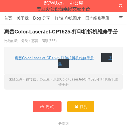

首页
关于我
Blog 分享
打/复 印机图片
国产维修手册

外资维修手册
伊萨网址大全
办公设备网页名片
留言板
惠普Color-LaserJet-CP1525-打印机拆机维修手册
泡泡的狼
分类：
惠普
阅读(666)
办公屋
惠普Color LaserJet CP1525 打印机拆机维修手册
下
载
未经允许不得转载：
办公屋
»
惠普Color-LaserJet-CP1525-打印机拆机维
修手册
赞 (
0
)
打赏


分享到