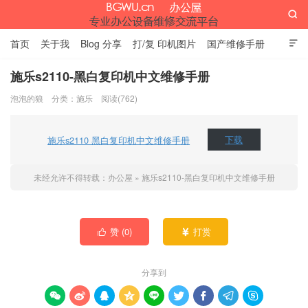

首页
关于我
Blog 分享
打/复 印机图片
国产维修手册

外资维修手册
伊萨网址大全
办公设备网页名片
留言板
施乐s2110-黑白复印机中文维修手册
泡泡的狼
分类：
施乐
阅读(762)
办公屋
施乐s2110 黑白复印机中文维修手册
下载
未经允许不得转载：
办公屋
»
施乐s2110-黑白复印机中文维修手册
赞 (
0
)
打赏


分享到








