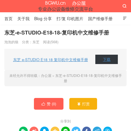

首页
关于我
Blog 分享
打/复 印机图片
国产维修手册

外资维修手册
伊萨网址大全
办公设备网页名片
留言板
东芝-e-STUDIO-E18-18-复印机中文维修手册
泡泡的狼
分类：
东芝
阅读(568)
办公屋
东芝 e-STUDIO E18 18 复印机中文维修手册
下载
未经允许不得转载：
办公屋
»
东芝-e-STUDIO-E18-18-复印机中文维修手
册
赞 (
0
)
打赏


分享到