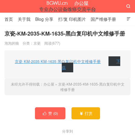

首页
关于我
Blog 分享
打/复 印机图片
国产维修手册

外资维修手册
伊萨网址大全
办公设备网页名片
留言板
京瓷-KM-2035-KM-1635-黑白复印机中文维修手册
泡泡的狼
分类：
京瓷
阅读(677)
办公屋
京瓷 KM-2035 KM-1635 黑白复印机中文维修手册
下
载
未经允许不得转载：
办公屋
»
京瓷-KM-2035-KM-1635-黑白复印机中文
维修手册
赞 (
0
)
打赏


分享到