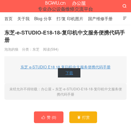

首页
关于我
Blog 分享
打/复 印机图片
国产维修手册

外资维修手册
伊萨网址大全
办公设备网页名片
留言板
东芝-e-STUDIO-E18-18-复印机中文服务便携代码手
册
办公屋
泡泡的狼
分类：
东芝
阅读(594)
东芝 e-STUDIO E18 18 复印机中文服务便携代码手册
下载
未经允许不得转载：
办公屋
»
东芝-e-STUDIO-E18-18-复印机中文服务便
携代码手册
赞 (
0
)
打赏

